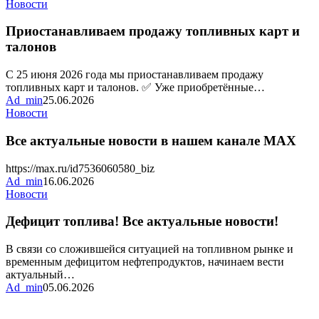
Приостанавливаем
Новости
продажу
топливных
Приостанавливаем продажу топливных карт и
карт
талонов
и
талонов
С 25 июня 2026 года мы приостанавливаем продажу
топливных карт и талонов. ✅ Уже приобретённые…
Ad_min
25.06.2026
Все
Новости
актуальные
новости
Все актуальные новости в нашем канале MAX
в
нашем
https://max.ru/id7536060580_biz
канале
Ad_min
16.06.2026
MAX
Дефицит
Новости
топлива!
Все
Дефицит топлива! Все актуальные новости!
актуальные
новости!
В связи со сложившейся ситуацией на топливном рынке и
временным дефицитом нефтепродуктов, начинаем вести
актуальный…
Ad_min
05.06.2026