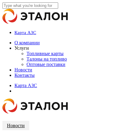
Skip
to
Close
main
Search
content
Карта АЗС
account
Menu
О компании
Услуги
Топливные карты
Талоны на топливо
Оптовые поставки
Новости
Контакты
К
а
р
т
а
А
З
С
account
Новости