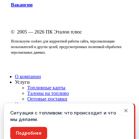
Вакансии
© 2005 —
2026
ПК Эталон плюс
Используем cookies для корректной работы сайта, персонализации
пользователей и других целей, предусмотренных
политикой обработки
персональных данных
.
Close
О компании
Menu
Услуги
Топливные карты
Талоны на топливо
Оптовые поставки
Новости
×
Контакты
Ситуация с топливом: что происходит и что
мы делаем.
vk
phone
3
email
Пользуясь этим сайтом, вы соглашаетесь с тем, что
Подробнее
Согласен
мы
используем Cookies
и
сервис Яндекс.Метрика
.