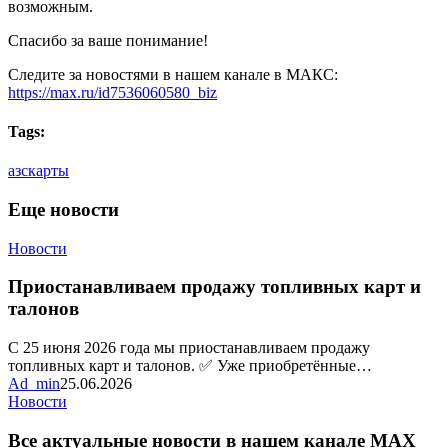
возможным.
Спасибо за ваше понимание!
Следите за новостями в нашем канале в МАКС:
https://max.ru/id7536060580_biz
Tags:
азс
карты
Еще новости
Приостанавливаем
Новости
продажу
топливных
Приостанавливаем продажу топливных карт и
карт
талонов
и
талонов
С 25 июня 2026 года мы приостанавливаем продажу
топливных карт и талонов. ✅ Уже приобретённые…
Ad_min
25.06.2026
Все
Новости
актуальные
новости
Все актуальные новости в нашем канале MAX