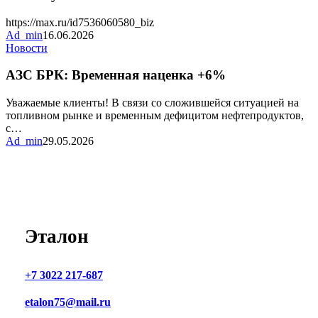
в
нашем
https://max.ru/id7536060580_biz
канале
Ad_min
16.06.2026
MAX
АЗС
Новости
БРК:
Временная
АЗС БРК: Временная наценка +6%
наценка
+6%
Уважаемые клиенты! В связи со сложившейся ситуацией на
топливном рынке и временным дефицитом нефтепродуктов,
с…
Ad_min
29.05.2026
Эталон
+7 3022 217-687
etalon75@mail.ru