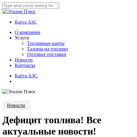
Skip
to
Close
main
Search
content
Карта АЗС
account
Menu
О компании
Услуги
Топливные карты
Талоны на топливо
Оптовые поставки
Новости
Контакты
К
а
р
т
а
А
З
С
account
Новости
Дефицит топлива! Все
актуальные новости!