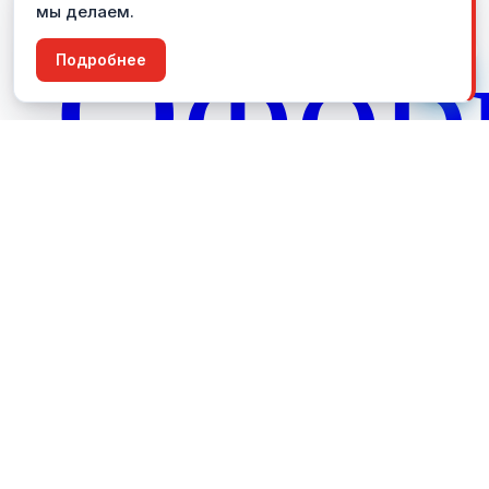
мы делаем.
О
ф
о
р
3
Пользуясь этим сайтом, вы соглашаетесь с тем, что
Подробнее
Согласен
мы
используем Cookies
и
сервис Яндекс.Метрика
.
т
о
п
л
и