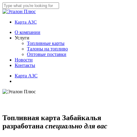
Skip
to
Close
main
Search
content
Карта АЗС
account
Menu
О компании
Услуги
Топливные карты
Талоны на топливо
Оптовые поставки
Новости
Контакты
К
а
р
т
а
А
З
С
account
Топливная карта Забайкалья
разработана
специально для вас