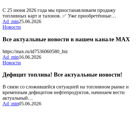
и
талонов
С 25 июня 2026 года мы приостанавливаем продажу
топливных карт и талонов. ✅ Уже приобретённые…
Ad_min
25.06.2026
Все
Новости
актуальные
новости
Все актуальные новости в нашем канале MAX
в
нашем
https://max.ru/id7536060580_biz
канале
Ad_min
16.06.2026
MAX
Дефицит
Новости
топлива!
Все
Дефицит топлива! Все актуальные новости!
актуальные
новости!
В связи со сложившейся ситуацией на топливном рынке и
временным дефицитом нефтепродуктов, начинаем вести
актуальный…
Ad_min
05.06.2026