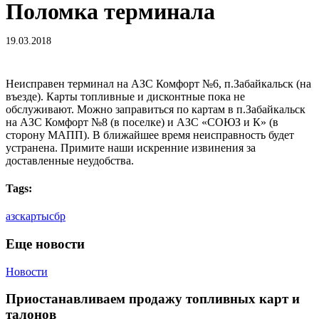
Поломка терминала
19.03.2018
Неисправен терминал на АЗС Комфорт №6, п.Забайкальск (на
въезде). Карты топливные и дисконтные пока не
обслуживают. Можно заправиться по картам в п.Забайкальск
на АЗС Комфорт №8 (в поселке) и АЗС «СОЮЗ и К» (в
сторону МАПП). В ближайшее время неисправность будет
устранена. Примите наши искренние извинения за
доставленные неудобства.
Tags:
азс
карты
сбр
Еще новости
Приостанавливаем
Новости
продажу
топливных
Приостанавливаем продажу топливных карт и
карт
талонов