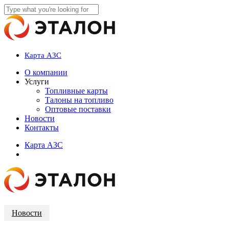
Skip
to
Close
main
Search
content
Карта АЗС
account
Menu
О компании
Услуги
Топливные карты
Талоны на топливо
Оптовые поставки
Новости
Контакты
К
а
р
т
а
А
З
С
account
Новости