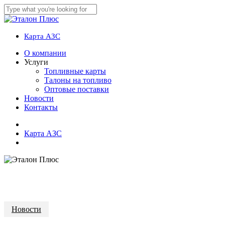
Skip
to
Close
main
Search
content
Карта АЗС
account
Menu
О компании
Услуги
Топливные карты
Талоны на топливо
Оптовые поставки
Новости
Контакты
vk
phone
email
К
а
р
т
а
А
З
С
account
Новости