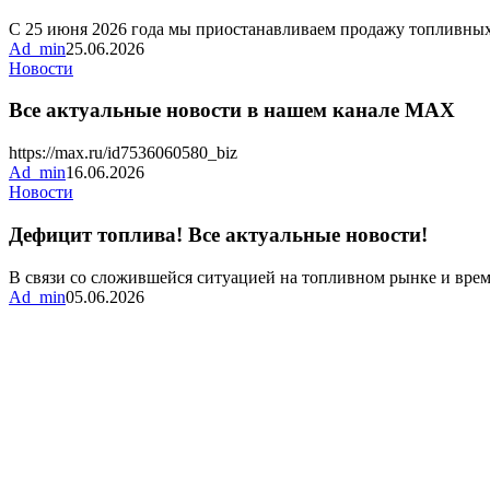
карт
и
С 25 июня 2026 года мы приостанавливаем продажу топливны
талонов
Ad_min
25.06.2026
Все
Новости
актуальные
новости
Все актуальные новости в нашем канале MAX
в
нашем
https://max.ru/id7536060580_biz
канале
Ad_min
16.06.2026
MAX
Дефицит
Новости
топлива!
Все
Дефицит топлива! Все актуальные новости!
актуальные
новости!
В связи со сложившейся ситуацией на топливном рынке и вр
Ad_min
05.06.2026