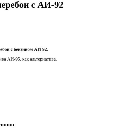
перебои с АИ-92
ебои с бензином АИ-92
.
ива АИ-95, как альтернатива.
лонов