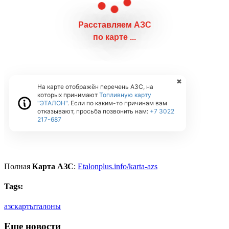
Полная
Карта АЗС
:
Etalonplus.info/karta-azs
Tags:
азс
карты
талоны
Еще новости