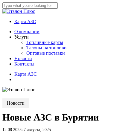
Skip
to
Close
main
Search
content
Карта АЗС
account
Menu
О компании
Услуги
Топливные карты
Талоны на топливо
Оптовые поставки
Новости
Контакты
К
а
р
т
а
А
З
С
account
Новости
Новые АЗС в Бурятии
12.08.2025
27 августа, 2025