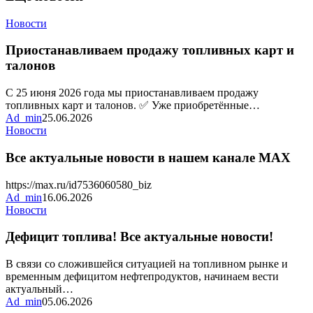
Приостанавливаем
Новости
продажу
топливных
Приостанавливаем продажу топливных карт и
карт
талонов
и
талонов
С 25 июня 2026 года мы приостанавливаем продажу
топливных карт и талонов. ✅ Уже приобретённые…
Ad_min
25.06.2026
Все
Новости
актуальные
новости
Все актуальные новости в нашем канале MAX
в
нашем
https://max.ru/id7536060580_biz
канале
Ad_min
16.06.2026
MAX
Дефицит
Новости
топлива!
Все
Дефицит топлива! Все актуальные новости!
актуальные
новости!
В связи со сложившейся ситуацией на топливном рынке и
временным дефицитом нефтепродуктов, начинаем вести
актуальный…
Ad_min
05.06.2026