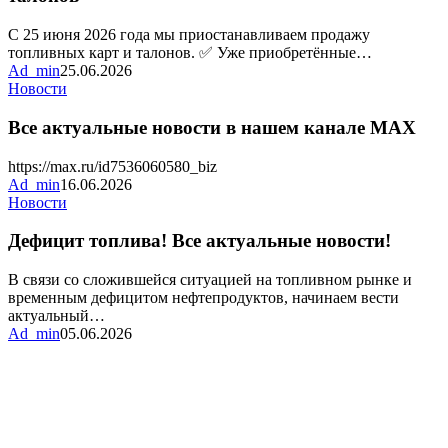
и
талонов
С 25 июня 2026 года мы приостанавливаем продажу
топливных карт и талонов. ✅ Уже приобретённые…
Ad_min
25.06.2026
Все
Новости
актуальные
новости
Все актуальные новости в нашем канале MAX
в
нашем
https://max.ru/id7536060580_biz
канале
Ad_min
16.06.2026
MAX
Дефицит
Новости
топлива!
Все
Дефицит топлива! Все актуальные новости!
актуальные
новости!
В связи со сложившейся ситуацией на топливном рынке и
временным дефицитом нефтепродуктов, начинаем вести
актуальный…
Ad_min
05.06.2026