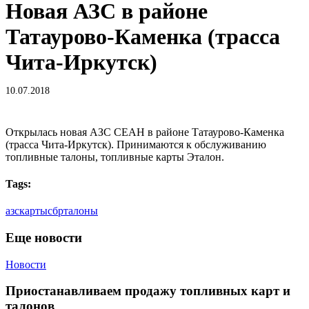
Новая АЗС в районе
Татаурово-Каменка (трасса
Чита-Иркутск)
10.07.2018
Открылась новая АЗС СЕАН в районе Татаурово-Каменка
(трасса Чита-Иркутск). Принимаются к обслуживанию
топливные талоны, топливные карты Эталон.
Tags:
азс
карты
сбр
талоны
Еще новости
Приостанавливаем
Новости
продажу
топливных
Приостанавливаем продажу топливных карт и
карт
талонов