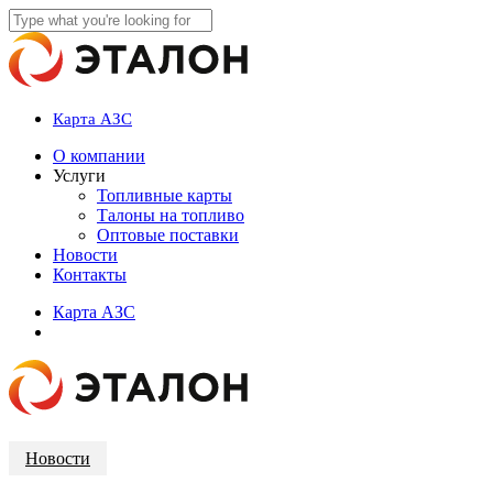
Skip
to
Close
main
Search
content
Карта АЗС
account
Menu
О компании
Услуги
Топливные карты
Талоны на топливо
Оптовые поставки
Новости
Контакты
К
а
р
т
а
А
З
С
account
Новости