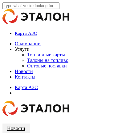
Skip
to
Close
main
Search
content
Карта АЗС
account
Menu
О компании
Услуги
Топливные карты
Талоны на топливо
Оптовые поставки
Новости
Контакты
К
а
р
т
а
А
З
С
account
Новости