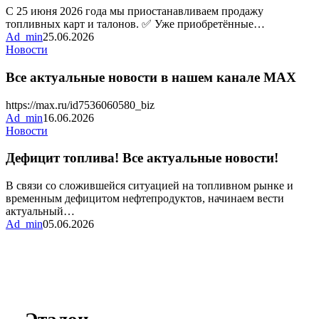
талонов
С 25 июня 2026 года мы приостанавливаем продажу
топливных карт и талонов. ✅ Уже приобретённые…
Ad_min
25.06.2026
Все
Новости
актуальные
новости
Все актуальные новости в нашем канале MAX
в
нашем
https://max.ru/id7536060580_biz
канале
Ad_min
16.06.2026
MAX
Дефицит
Новости
топлива!
Все
Дефицит топлива! Все актуальные новости!
актуальные
новости!
В связи со сложившейся ситуацией на топливном рынке и
временным дефицитом нефтепродуктов, начинаем вести
актуальный…
Ad_min
05.06.2026