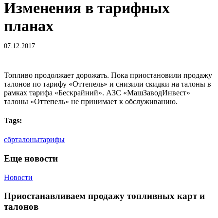
Изменения в тарифных
планах
07.12.2017
Топливо продолжает дорожать. Пока приостановили продажу
талонов по тарифу «Оттепель» и снизили скидки на талоны в
рамках тарифа «Бескрайний». АЗС «МашЗаводИнвест»
талоны «Оттепель» не принимает к обслуживанию.
Tags:
сбр
талоны
тарифы
Еще новости
Приостанавливаем
Новости
продажу
топливных
Приостанавливаем продажу топливных карт и
карт
талонов
и