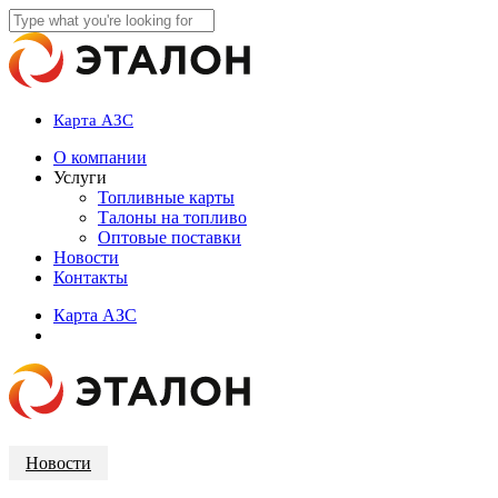
Skip
to
Close
main
Search
content
Карта АЗС
account
Menu
О компании
Услуги
Топливные карты
Талоны на топливо
Оптовые поставки
Новости
Контакты
К
а
р
т
а
А
З
С
account
Новости