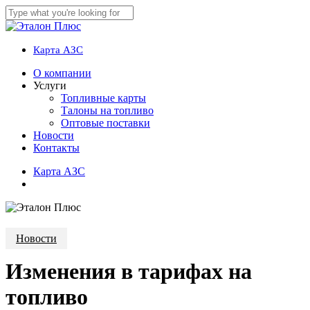
Skip
to
Close
main
Search
content
Карта АЗС
account
Menu
О компании
Услуги
Топливные карты
Талоны на топливо
Оптовые поставки
Новости
Контакты
К
а
р
т
а
А
З
С
account
Новости
Изменения в тарифах на
топливо