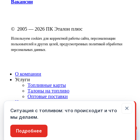
Вакансии
© 2005 —
2026
ПК Эталон плюс
Используем cookies для корректной работы сайта, персонализации
пользователей и других целей, предусмотренных
политикой обработки
персональных данных
.
Close
О компании
Menu
Услуги
Топливные карты
Талоны на топливо
Оптовые поставки
Новости
×
Контакты
Ситуация с топливом: что происходит и что
мы делаем.
vk
phone
3
email
Пользуясь этим сайтом, вы соглашаетесь с тем, что
Подробнее
Согласен
мы
используем Cookies
и
сервис Яндекс.Метрика
.