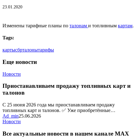
23.01.2020
Изменены тарифные планы по
талонам
и топливным
картам
.
Tags:
карты
сбр
талоны
тарифы
Еще новости
Приостанавливаем
Новости
продажу
топливных
Приостанавливаем продажу топливных карт и
карт
талонов
и
талонов
С 25 июня 2026 года мы приостанавливаем продажу
топливных карт и талонов. ✅ Уже приобретённые…
Ad_min
25.06.2026
Все
Новости
актуальные
новости
Все актуальные новости в нашем канале MAX
в