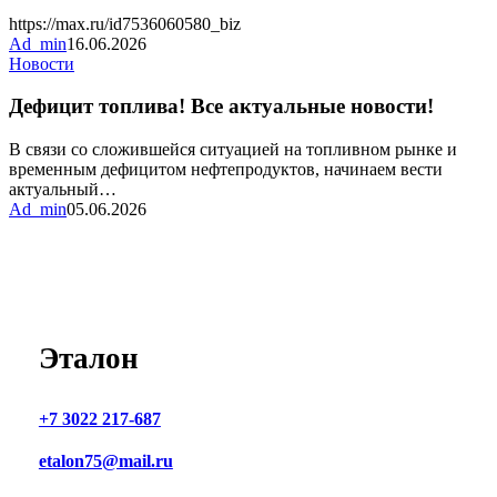
нашем
https://max.ru/id7536060580_biz
канале
Ad_min
16.06.2026
MAX
Дефицит
Новости
топлива!
Все
Дефицит топлива! Все актуальные новости!
актуальные
новости!
В связи со сложившейся ситуацией на топливном рынке и
временным дефицитом нефтепродуктов, начинаем вести
актуальный…
Ad_min
05.06.2026
Эталон
+7 3022 217-687
etalon75@mail.ru