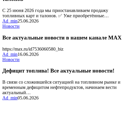
и
талонов
С 25 июня 2026 года мы приостанавливаем продажу
топливных карт и талонов. ✅ Уже приобретённые…
Ad_min
25.06.2026
Все
Новости
актуальные
новости
Все актуальные новости в нашем канале MAX
в
нашем
https://max.ru/id7536060580_biz
канале
Ad_min
16.06.2026
MAX
Дефицит
Новости
топлива!
Все
Дефицит топлива! Все актуальные новости!
актуальные
новости!
В связи со сложившейся ситуацией на топливном рынке и
временным дефицитом нефтепродуктов, начинаем вести
актуальный…
Ad_min
05.06.2026