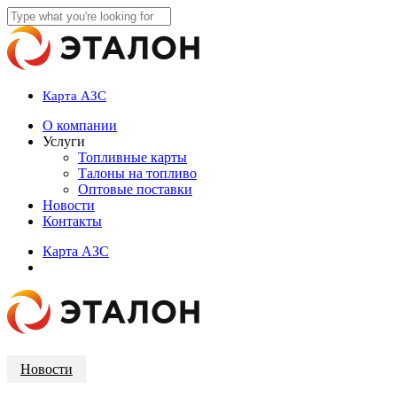
Skip
to
Close
main
Search
content
Карта АЗС
account
Menu
О компании
Услуги
Топливные карты
Талоны на топливо
Оптовые поставки
Новости
Контакты
К
а
р
т
а
А
З
С
account
Новости