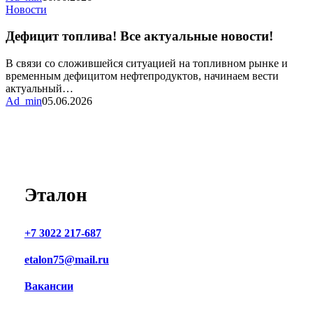
MAX
Дефицит
Новости
топлива!
Все
Дефицит топлива! Все актуальные новости!
актуальные
новости!
В связи со сложившейся ситуацией на топливном рынке и
временным дефицитом нефтепродуктов, начинаем вести
актуальный…
Ad_min
05.06.2026
Эталон
+7 3022 217-687
etalon75@mail.ru
Вакансии