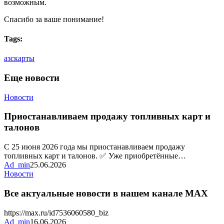
возможным.
Спасибо за ваше понимание!
Tags:
азс
карты
Еще новости
Приостанавливаем
Новости
продажу
топливных
Приостанавливаем продажу топливных карт и
карт
талонов
и
талонов
С 25 июня 2026 года мы приостанавливаем продажу
топливных карт и талонов. ✅ Уже приобретённые…
Ad_min
25.06.2026
Все
Новости
актуальные
новости
Все актуальные новости в нашем канале MAX
в
нашем
https://max.ru/id7536060580_biz
канале
Ad_min
16.06.2026