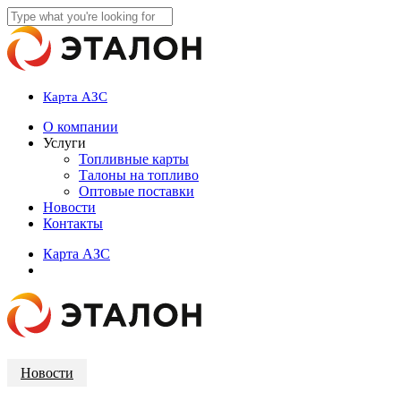
Skip
to
Close
main
Search
content
Карта АЗС
account
Menu
О компании
Услуги
Топливные карты
Талоны на топливо
Оптовые поставки
Новости
Контакты
К
а
р
т
а
А
З
С
account
Новости