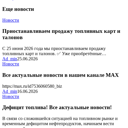
Еще новости
Приостанавливаем
Новости
продажу
топливных
Приостанавливаем продажу топливных карт и
карт
талонов
и
талонов
С 25 июня 2026 года мы приостанавливаем продажу
топливных карт и талонов. ✅ Уже приобретённые…
Ad_min
25.06.2026
Все
Новости
актуальные
новости
Все актуальные новости в нашем канале MAX
в
нашем
https://max.ru/id7536060580_biz
канале
Ad_min
16.06.2026
MAX
Дефицит
Новости
топлива!
Все
Дефицит топлива! Все актуальные новости!
актуальные
новости!
В связи со сложившейся ситуацией на топливном рынке и
временным дефицитом нефтепродуктов, начинаем вести