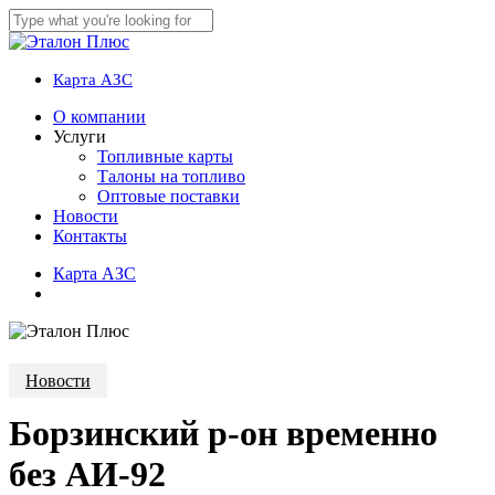
Skip
to
Close
main
Search
content
Карта АЗС
account
Menu
О компании
Услуги
Топливные карты
Талоны на топливо
Оптовые поставки
Новости
Контакты
К
а
р
т
а
А
З
С
account
Новости
Борзинский р-он временно
без АИ-92